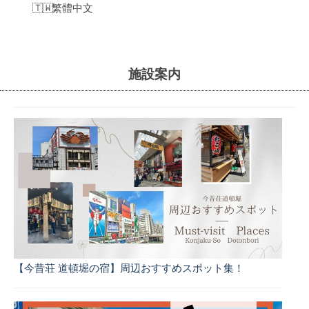
繁體中文
o
宿
2023
年
施設案内
7
月
by
admin
【今昔荘 道頓堀の宿】周辺おすすめスポット集！