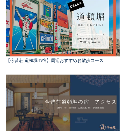
【今昔荘 道頓堀の宿】周辺おすすめお散歩コース