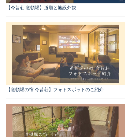
【今昔荘 道頓堀】道順と施設外観
【道頓堀の宿 今昔荘】フォトスポットのご紹介