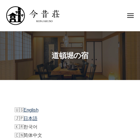
今
ー
コ
昔
ン
荘
メ
テ
ニ
ュ
ン
K
今
高
ー
o
ツ
昔
級
n
へ
貸
荘
j
道頓堀の宿
し
ス
a
切
キ
K
k
り
ッ
o
u
宿
プ
-
n
今
S
j
昔
o
a
道
荘
k
English
頓
u
日本語
堀
-
한국어
の
S
简体中文