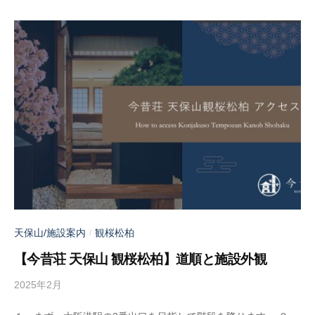
天保山/施設案内
観桜松柏
/
【今昔荘 天保山 観桜松柏】道順と施設外観
2025年2月
b
y