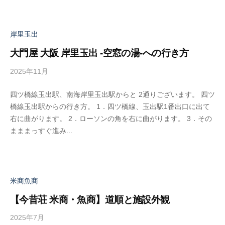
o
i
n
岸里玉出
大門屋 大阪 岸里玉出 -空窓の湯-への行き方
2025年11月
b
y
四ツ橋線玉出駅、南海岸里玉出駅からと 2通りございます。 四ツ
a
橋線玉出駅からの行き方。 1．四ツ橋線、玉出駅1番出口に出て
d
右に曲がります。 2．ローソンの角を右に曲がります。 3．その
m
まままっすぐ進み...
i
n
米商魚商
【今昔荘 米商・魚商】道順と施設外観
2025年7月
b