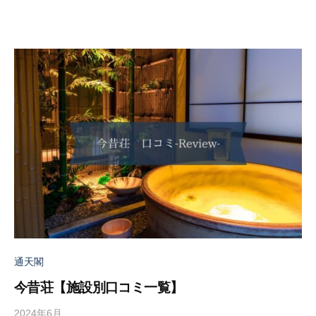
n
通天閣
今昔荘【施設別口コミ一覧】
2024年6月
b