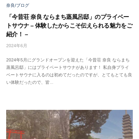
奈良/ブログ
「今昔荘 奈良 ならまち蒸風呂邸」のプライベー
トサウナ – 体験したからこそ伝えられる魅力をご
紹介！ –
2024年6月
b
y
2024年5月にグランドオープンを迎えた「今昔荘 奈良 ならまち
a
蒸風呂邸」にはプライベートサウナがあります！ 私自身プライ
d
ベートサウナに入るのは初めてだったのですが、とてもとても良
m
い体験だったので、皆...
i
n