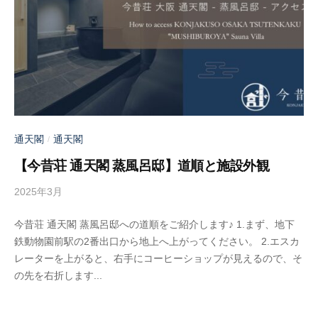
通天閣
通天閣
/
【今昔荘 通天閣 蒸風呂邸】道順と施設外観
2025年3月
b
y
今昔荘 通天閣 蒸風呂邸への道順をご紹介します♪ 1.まず、地下
a
鉄動物園前駅の2番出口から地上へ上がってください。 2.エスカ
d
レーターを上がると、右手にコーヒーショップが見えるので、そ
m
の先を右折します...
i
n