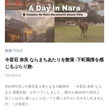
奈良/ブログ
今昔荘 奈良 ならまちあたりを散策 -下町風情を感
じるぶらり旅-
2024年6月
b
y
2024年5月に今昔荘史上初となる大阪府外、「今昔荘 奈良 なら
a
まち 蒸風呂邸」がオープンしました♩ 駅から徒歩20〜25分と、
d
歩くには少し遠いんじゃない？と感じる方もいるかもしれません
m
が、この奈良と...
i