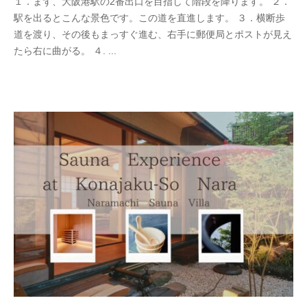
１．まず、大阪港駅の2番出口を目指して階段を降ります。 ２．
a
駅を出るとこんな景色です。この道を直進します。 ３．横断歩
d
道を渡り、その後もまっすぐ進む、右手に郵便局とポストが見え
m
たら右に曲がる。 ４. ...
i
n