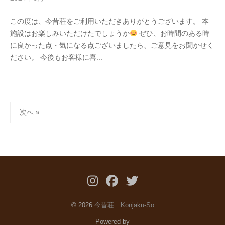
y
この度は、今昔荘をご利用いただきありがとうございます。 本
a
施設はお楽しみいただけたでしょうか
ぜひ、お時間のある時
d
に良かった点・気になる点ございましたら、ご意見をお聞かせく
m
ださい。 今後もお客様に喜...
i
n
投
次へ »
稿
の
ペ
ー
ジ
Instagram
Facebook
Twitter
送
© 2026
今昔荘 Konjaku-So
り
Powered by