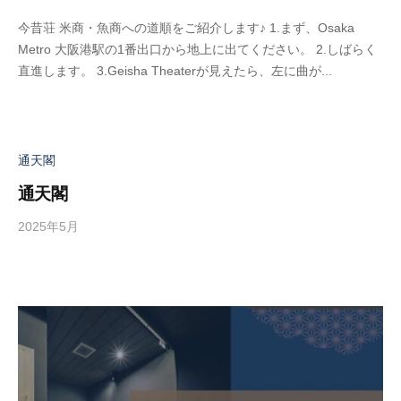
y
今昔荘 米商・魚商への道順をご紹介します♪ 1.まず、Osaka
a
Metro 大阪港駅の1番出口から地上に出てください。 2.しばらく
d
直進します。 3.Geisha Theaterが見えたら、左に曲が...
m
i
n
通天閣
通天閣
2025年5月
b
y
a
d
m
i
n