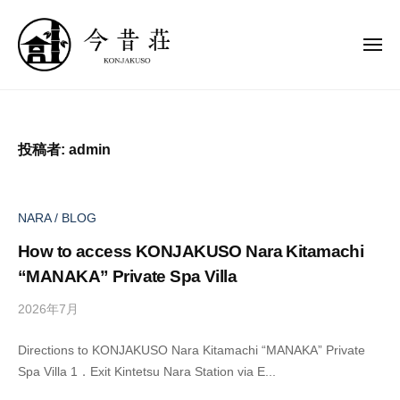
今
ー
コ
昔
ン
荘
メ
テ
ニ
ュ
ン
K
今
高
ー
o
ツ
昔
級
n
へ
貸
荘
投稿者:
admin
j
し
ス
a
切
キ
K
k
り
ッ
o
u
NARA / BLOG
宿
プ
-
n
今
How to access KONJAKUSO Nara Kitamachi
S
j
昔
“MANAKA” Private Spa Villa
o
a
荘
2026年7月
b
k
y
u
Directions to KONJAKUSO Nara Kitamachi “MANAKA” Private
a
-
Spa Villa 1．Exit Kintetsu Nara Station via E...
d
S
m